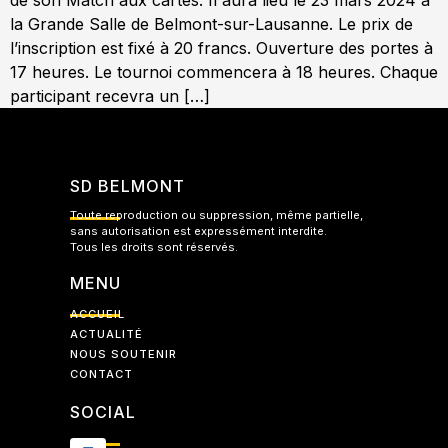
de son Match aux cartes. Il aura lieu le 23 mars 2024 à
la Grande Salle de Belmont-sur-Lausanne. Le prix de
l’inscription est fixé à 20 francs. Ouverture des portes à
17 heures. Le tournoi commencera à 18 heures. Chaque
participant recevra un […]
SD BELMONT
Toute reproduction ou suppression, même partielle,
sans autorisation est expressément interdite.
Tous les droits sont réservés.
MENU
ACCUEIL
ACTUALITÉ
NOUS SOUTENIR
CONTACT
SOCIAL